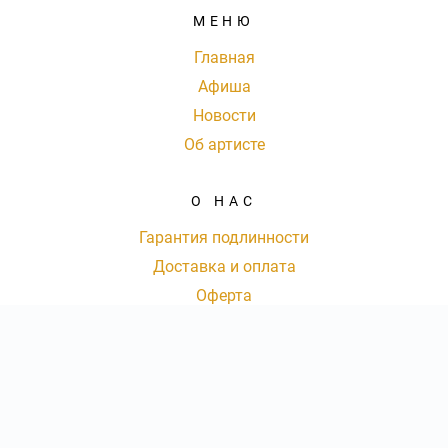
МЕНЮ
Главная
Афиша
Новости
Об артисте
О НАС
Гарантия подлинности
Доставка и оплата
Оферта
Контакты
КОНТАКТЫ
КОЛ-ВО БИЛЕТОВ:
ШТ
СУММА:
₽
8 (800) 777-72-61
|
от
₽
ОТКРЫТЬ
СЕКТОР