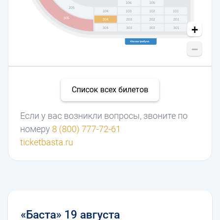
106
105
205
104
103
102
101
305
204
203
202
201
+
304
303
302
301
Южная трибуна
−
Список всех билетов
Если у вас возникли вопросы, звоните по
номеру
8 (800) 777-72-61
ticketbasta.ru
«Баста» 19 августа