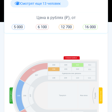
Смотрят еще 13 человек
Цена в рублях (₽), от
5 000
6 100
12 700
16 000
Северная трибуна
308
309
310
311
208
209
210
211
307
Адмиральские диваны
207
108
109
110
111
Западная трибуна
Восточная стена
Сцена
107
Танцпол
Фан-зона
306
206