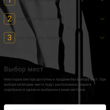
2
Как оплатить билеты?
3
Как получить билеты?
Выбор мест
Некоторые сектора доступны к продаже без выбора мест. При
выборе категории места будут расположены рядом и
подобраны в одном из выбранных вами секторов.