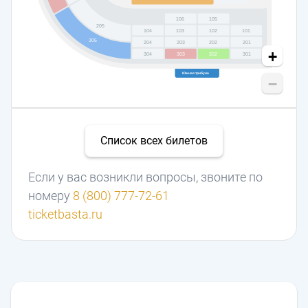
106
105
205
104
103
102
101
305
204
203
202
201
+
304
303
302
301
Южная трибуна
−
Список всех билетов
Если у вас возникли вопросы, звоните по
номеру
8 (800) 777-72-61
ticketbasta.ru