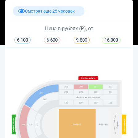
Смотрят еще 25 человек
Цена в рублях (₽), от
6 100
6 600
9 800
16 000
Северная трибуна
308
309
310
311
208
209
210
211
307
Адмиральские диваны
207
108
109
110
111
Западная трибуна
Восточная стена
Сцена
107
Танцпол
Фан-зона
306
206