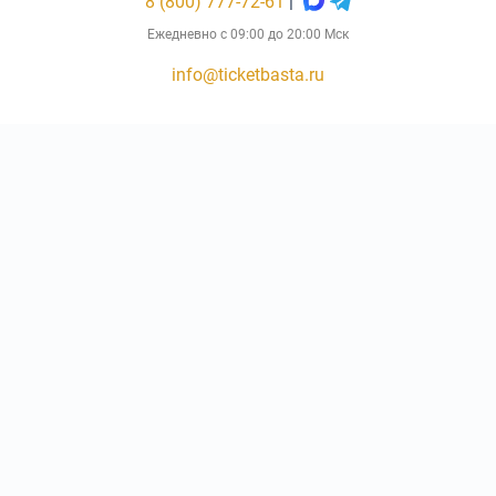
8 (800) 777-72-61
|
Ежедневно с 09:00 до 20:00 Мск
info@ticketbasta.ru
Консьерж-сервис по оказанию услуг по подбору, бронированию
и доставке билетов ticketbasta.ru
КОЛ-ВО БИЛЕТОВ:
ШТ
СУММА:
₽
Не является официальным сайтом исполнителя "Баста".
от
₽
ОТКРЫТЬ
СЕКТОР
Оформить заказ
В своей деятельности сайт не использует РИД третьих лиц, не
связан с товарами (работами, услугами) владельцев РИД.